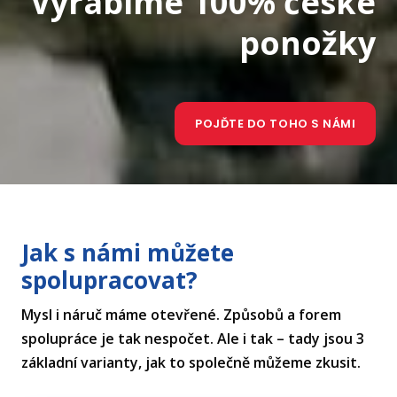
Vyrábíme 100% české
ponožky
POJĎTE DO TOHO S NÁMI
Jak s námi můžete
spolupracovat?
Mysl i náruč máme otevřené. Způsobů a forem
spolupráce je tak nespočet. Ale i tak – tady jsou 3
základní varianty, jak to společně můžeme zkusit.